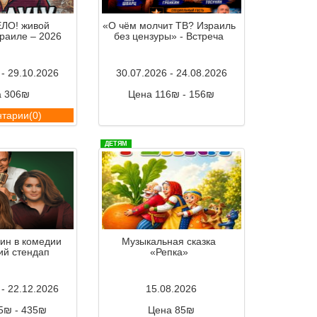
ЛО! живой
«О чём молчит ТВ? Израиль
зраиле – 2026
без цензуры» - Встреча
 - 29.10.2026
30.07.2026 - 24.08.2026
а 306₪
Цена 116₪ - 156₪
тарии(0)
Комментарии(0)
ДЕТЯМ
н в комедии
Музыкальная сказка
ий стендап
«Репка»
 - 22.12.2026
15.08.2026
5₪ - 435₪
Цена 85₪