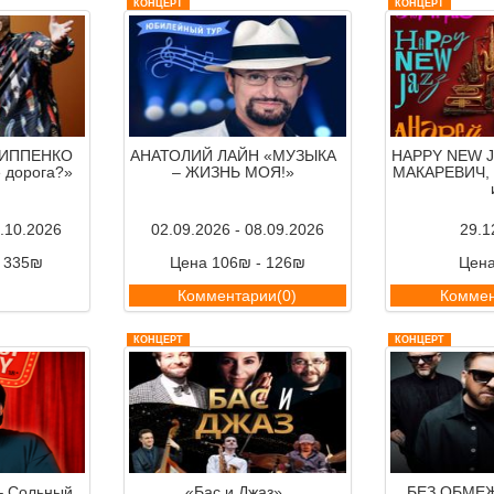
КОНЦЕРТ
КОНЦЕРТ
ЛИППЕНКО
АНАТОЛИЙ ЛАЙН «МУЗЫКА
HAPPY NEW J
е дорога?»
– ЖИЗНЬ МОЯ!»
МАКАРЕВИЧ, 
3.10.2026
02.09.2026 - 08.09.2026
29.1
- 335₪
Цена 106₪ - 126₪
Цен
ии(0)
Комментарии(0)
Коммен
КОНЦЕРТ
КОНЦЕРТ
 Сольный
«Бас и Джаз»
БЕЗ ОБМЕЖ