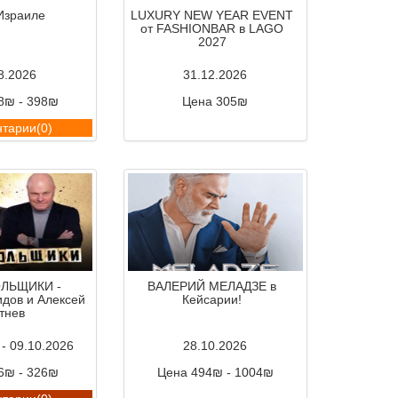
Израиле
LUXURY NEW YEAR EVENT
от FASHIONBAR в LAGO
2027
8.2026
31.12.2026
8₪ - 398₪
Цена 305₪
тарии(0)
Комментарии(0)
ОЛЬЩИКИ -
ВАЛЕРИЙ МЕЛАДЗЕ в
дов и Алексей
Кейсарии!
тнев
 - 09.10.2026
28.10.2026
6₪ - 326₪
Цена 494₪ - 1004₪