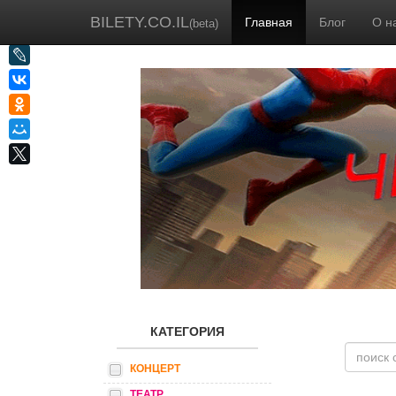
BILETY.CO.IL
Главная
Блог
О н
(beta)
КАТЕГОРИЯ
КОНЦЕРТ
ТЕАТР