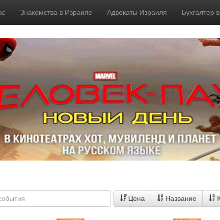
ас
Знакомства в Израиле
Адвокаты Израиля
Бухгалтер 
Цена
Название