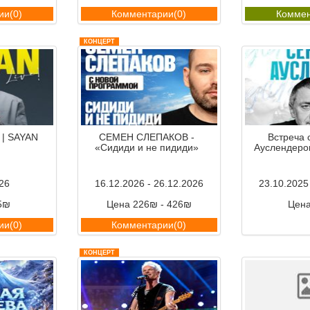
ии(0)
Комментарии(0)
Коммен
КОНЦЕРТ
 | SAYAN
СЕМЕН СЛЕПАКОВ -
Встреча 
«Сидиди и не пидиди»
Ауслендеро
26
16.12.2026 - 26.12.2026
23.10.2025
5₪
Цена 226₪ - 426₪
Цен
ии(0)
Комментарии(0)
Коммен
КОНЦЕРТ