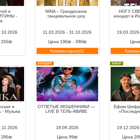
гей и
NINA – Грандиозное
НОГУ СВЕ
ИТИНЫ -
танцевальное шоу
концерт в И
а
7.10.2026
11.03.2026 - 31.10.2026
19.03.2026
- 255₪
Цена 196₪ - 396₪
Цен
ии(0)
Комментарии(0)
Коммен
КОНЦЕРТ
ЮМОР
нская и
ОТПЕТЫЕ МОШЕННИКИ —
Ефим Шифри
 - Музыка
LIVE В ТЕЛЬ-АВИВЕ
«Последн
5.11.2026
18.09.2026
19.12.2026
- 286₪
Цена 99₪
Цена 20