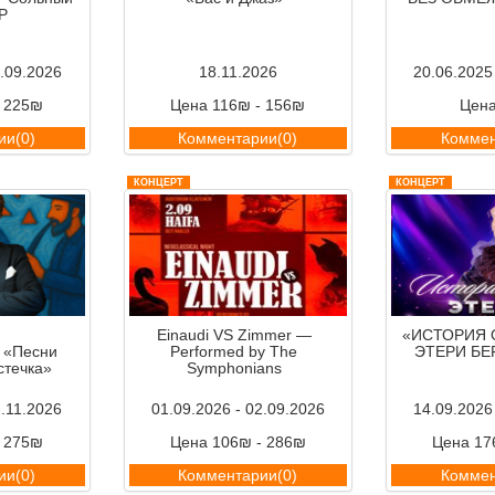
P
8.09.2026
18.11.2026
20.06.2025
- 225₪
Цена 116₪ - 156₪
Цен
ии(0)
Комментарии(0)
Коммен
КОНЦЕРТ
КОНЦЕРТ
Einaudi VS Zimmer —
«ИСТОРИЯ
«Песни
Performed by The
ЭТЕРИ Б
стечка»
Symphonians
2.11.2026
01.09.2026 - 02.09.2026
14.09.2026
- 275₪
Цена 106₪ - 286₪
Цена 17
ии(0)
Комментарии(0)
Коммен