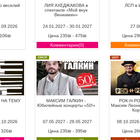
о веселий
ЛИЯ АХЕДЖАКОВА в
ЛСП в 
спектакле «Мой внук
Вениамин»
3.09.2026
24.01.2027 - 30.01.2027
27.0
 106₪
Цена 235₪ - 475₪
Цена 29
ии(0)
Комментарии(0)
Коммен
ЮМОР
ШОУ
 НА ТЕМУ
МАКСИМ ГАЛКИН -
РОК-Н-Р
Юбилейные концерты «50!»
Максим Леони
Кор
2.10.2026
07.05.2027 - 28.05.2027
08.10.2026
- 326₪
Цена 235₪ - 395₪
Цена 26