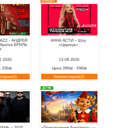
КОНЦЕРТ
AZZ - АНДРЕЙ
АННА АСТИ – Шоу
братья БРИЛЬ
«Царица»
и
2.2026
13.08.2026
а 336₪
Цена 396₪ - 596₪
тарии(0)
Комментарии(0)
ДЕТЯМ
ЕНЬ – 2025
«Приключения Буратино» —