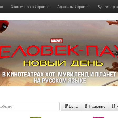
ас
Знакомства в Израиле
Адвокаты Израиля
Бухгалтер 
Цена
Название