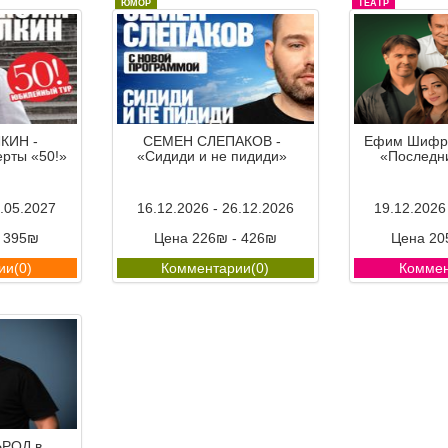
ЮМОР
ТЕАТР
КИН -
СЕМЕН СЛЕПАКОВ -
Ефим Шифри
рты «50!»
«Сидиди и не пидиди»
«Последн
8.05.2027
16.12.2026 - 26.12.2026
19.12.2026
- 395₪
Цена 226₪ - 426₪
Цена 20
ии(0)
Комментарии(0)
Коммен
РОД в