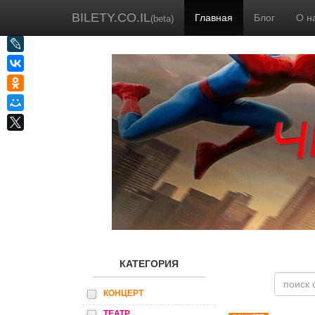
BILETY.CO.IL
Главная
Блог
О н
(beta)
КАТЕГОРИЯ
КОНЦЕРТ
ТЕАТР