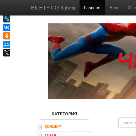
BILETY.CO.IL
Главная
Блог
О н
(beta)
КАТЕГОРИЯ
КОНЦЕРТ
ТЕАТР