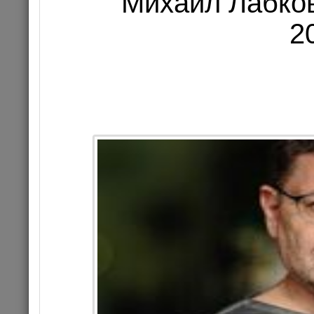
Михаил Лабков
2
«Бас
18