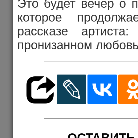
Это будет вечер о 
которое продолж
29
рассказе артиста
пронизанном любовью
Це
Комме
КОНЦЕРТ
ОСТАВИТЬ