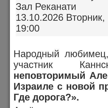
«Где выход
Зал Реканати
13.10.2026 Вторник,
19:00
07.10.202
Народный любимец, 
Цена 2
участник Каннс
неповторимый Але
Комме
Израиле с новой п
КОНЦЕРТ
Где дорога?».