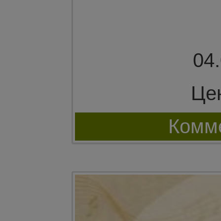
04
Це
Комме