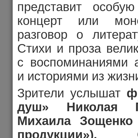
представит особую
концерт или мон
разговор о литерат
02.09.202
Стихи и проза вели
Цена 1
с воспоминаниями 
и историями из жизн
Комме
Зрители услышат
ф
душ» Николая Г
КОНЦЕРТ
Михаила Зощенко 
продукции»), 