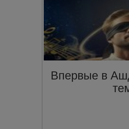
Впервые в Ашд
те