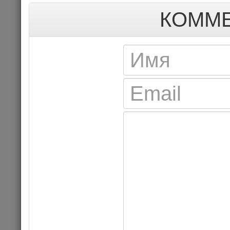
КОММЕ
«Приключен
музыкальн
09.10.202
Цена 
Комме