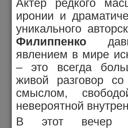
Актёр редкого масш
иронии и драматиче
уникального авторс
Филиппенко
давн
явлением в мире ис
– это всегда боль
живой разговор со
смыслом, свобод
АНАТОЛИЙ Л
невероятной внутрен
ЖИЗН
В этот вечер А