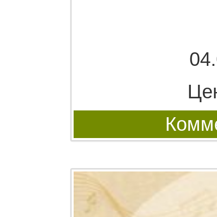
04
Це
Комме