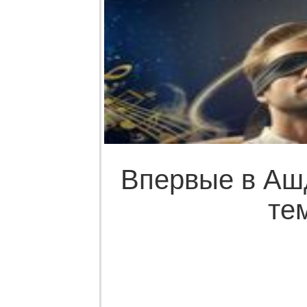
Впервые в Ашд
те