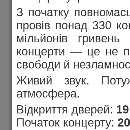
«Где выход
З початку повномас
провів понад 330 ко
мільйонів гривень 
концерти — це не п
07.10.202
свободи й незламнос
Цена 2
Живий звук. Потуж
Комме
атмосфера.
Відкриття дверей:
19
КОНЦЕРТ
Початок концерту:
20