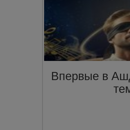
Впервые в Ашд
те