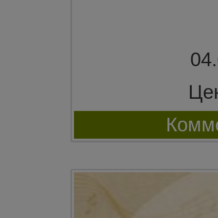
04
Це
Комме