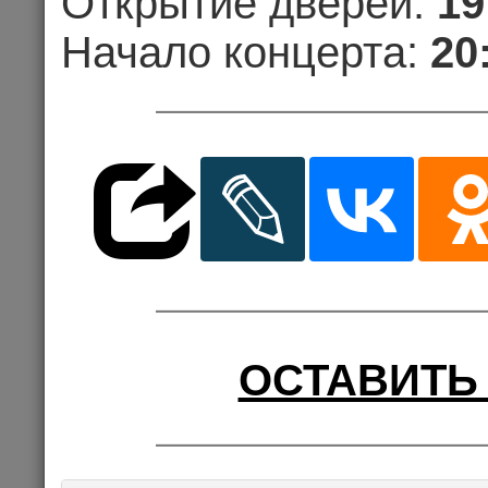
Открытие дверей:
19
Начало концерта:
20
HAPPY NEW 
ОСТАВИТЬ
МАКАРЕВИЧ, 