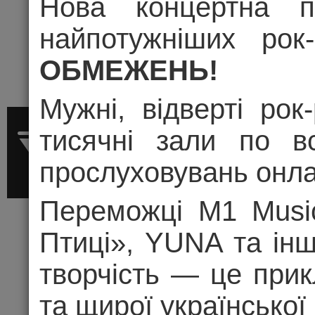
Нова концертна п
найпотужніших ро
ОБМЕЖЕНЬ!
Мужні, відверті рок
тисячні зали по в
прослуховувань онла
Переможці M1 Music
Птиці», YUNA та інш
творчість — це прик
АЛЕКСАНДР
та щирої української