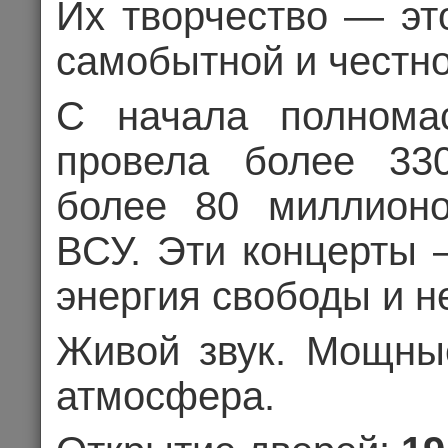
Их творчество — эт
самобытной и честно
С начала полнома
02.09.202
провела более 33
Цена 1
более 80 миллионо
ВСУ. Эти концерты 
Комме
энергия свободы и н
КОНЦЕРТ
Живой звук. Мощны
атмосфера.