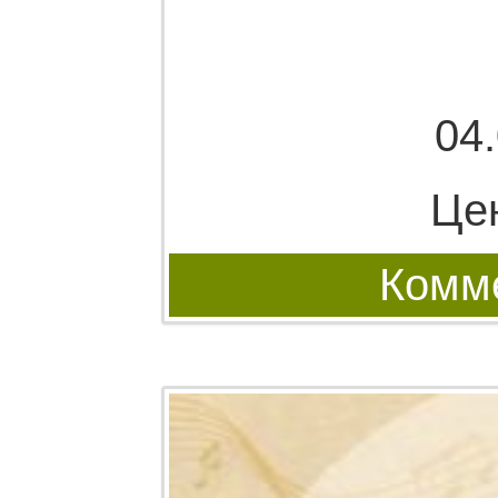
04
Це
Комме