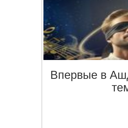
Впервые в Ашд
те