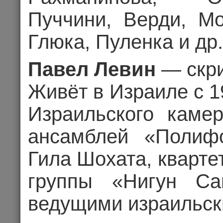
Пуччини, Верди, Мо
Глюка, Пуленка и др.
Павел Левин
— скр
Живёт в Израиле с 1
Израильского камер
ансамблей «Полиф
Гила Шохата, кварте
HAPPY NEW 
группы «Нигун Са
МАКАРЕВИЧ, 
ведущими израильск