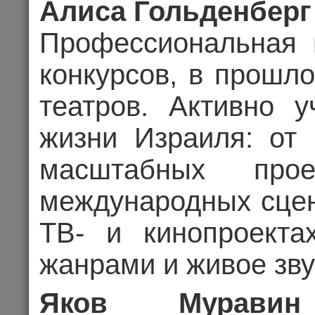
Алиса Гольденберг
Профессиональная в
29
конкурсов, в прошл
театров. Активно у
Це
жизни Израиля: от
Комме
масштабных про
международных сцен
КОНЦЕРТ
ТВ- и кинопроекта
жанрами и живое зву
Яков Муравин