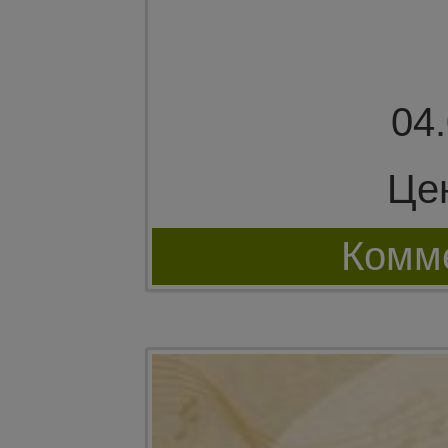
04
Це
Комме