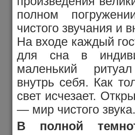
произведения велик
«Где выход
полном погружени
чистого звучания и в
На входе каждый гос
07.10.202
для сна в индив
маленький ритуа
Цена 2
внутрь себя. Как то
Комме
свет исчезает. Откр
— мир чистого звука
КОНЦЕРТ
В полной темно