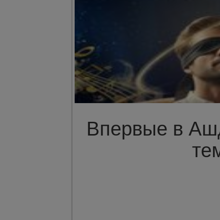
Впервые в Ашд
те