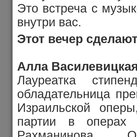
Это встреча с музык
внутри вас.
Этот вечер сделаю
02.09.202
Цена 1
Алла Василевицка
Лауреатка стипе
Комме
обладательница пре
КОНЦЕРТ
Израильской оперы
партии в операх Д
Рахманинова, О