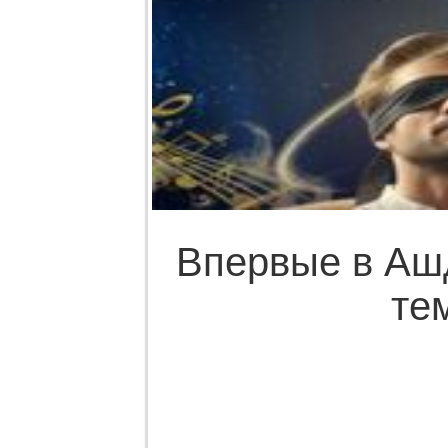
Впервые в Ашд
те