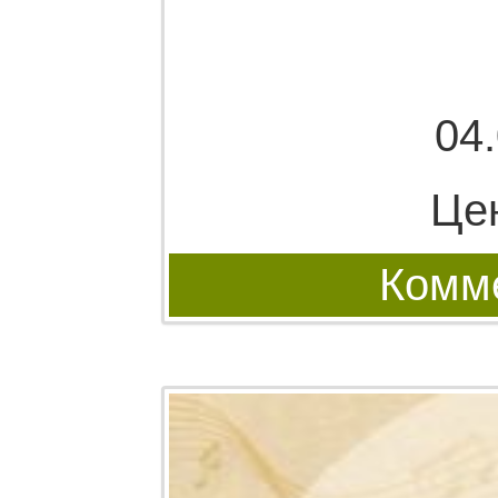
04
Це
Комме