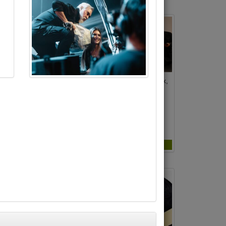
ЮМОР
шон ле-Ционе!
КРАСНАЯ БУРДА - «Самеах,
 в темноте»
да и только!»
 - 02.09.2026
17.11.2026 - 21.11.2026
1₪ - 141₪
Цена 165₪ - 195₪
тарии(0)
Комментарии(0)