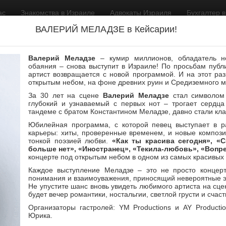
ас
Знакомства в Израиле
Адвокаты Израиля
Бухгалтер 
ВАЛЕРИЙ МЕЛАДЗЕ в Кейсарии!
Валерий Меладзе
– кумир миллионов, обладатель не
обаяния – снова выступит в Израиле! По просьбам публи
артист возвращается с новой программой. И на этот ра
открытым небом, на фоне древних руин и Средиземного м
За 30 лет на сцене
Валерий Меладзе
стал символом 
глубокий и узнаваемый с первых нот – трогает сердца
тандеме с братом Константином Меладзе, давно стали кла
Юбилейная программа, с которой певец выступает в р
карьеры: хиты, проверенные временем, и новые компози
тонкой поэзией любви.
«Как ты красива сегодня», «С
больше нет», «Иностранец», «Текила-любовь», «Вопре
концерте под открытым небом в одном из самых красивых
Каждое выступление Меладзе – это не просто концерт
понимания и взаимоуважения, приносящий невероятные 
Не упустите шанс вновь увидеть любимого артиста на сце
будет вечер романтики, ностальгии, светлой грусти и счас
Цена
Название
Организаторы гастролей: YM Productions и AY Product
Юрика.