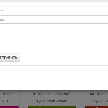
о веселий
ЛИЯ АХЕДЖАКОВА в
ЛСП в 
спектакле «Мой внук
Вениамин»
3.09.2026
24.01.2027 - 30.01.2027
27.0
 106₪
Цена 235₪ - 475₪
Цена 29
ии(0)
Комментарии(0)
Коммен
ЮМОР
ШОУ
ТПРАВИТЬ
 НА ТЕМУ
МАКСИМ ГАЛКИН -
РОК-Н-Р
Юбилейные концерты «50!»
Максим Леони
Кор
2.10.2026
07.05.2027 - 28.05.2027
08.10.2026
- 326₪
Цена 235₪ - 395₪
Цена 26