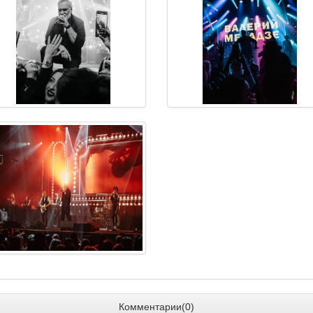
КОНЦЕРТ
КОНЦЕРТ
НИК –
Впервые в Ашдоде!
Впервые в Ри
ключения
«Классика в темноте»
«Классика
»
7.10.2026
04.05.2026 - 17.09.2026
17.05.2026
- 206₪
Цена 121₪ - 141₪
Цена 12
ии(0)
Комментарии(0)
Коммен
ТЕАТР
КОНЦЕРТ
Комментарии(0)