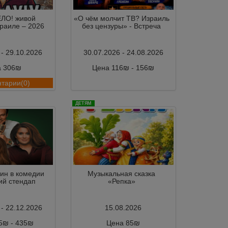
ЛО! живой
«О чём молчит ТВ? Израиль
зраиле – 2026
без цензуры» - Встреча
 - 29.10.2026
30.07.2026 - 24.08.2026
а 306₪
Цена 116₪ - 156₪
тарии(0)
Комментарии(0)
ДЕТЯМ
н в комедии
Музыкальная сказка
ий стендап
«Репка»
 - 22.12.2026
15.08.2026
5₪ - 435₪
Цена 85₪