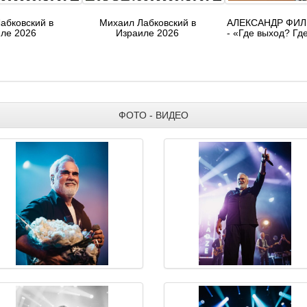
P
абковский в
Михаил Лабковский в
АЛЕКСАНДР ФИ
ле 2026
Израиле 2026
- «Где выход? Гд
8.09.2026
18.11.2026
20.06.2025
- 225₪
Цена 116₪ - 156₪
Цен
ии(0)
Комментарии(0)
Коммен
КОНЦЕРТ
ФОТО - ВИДЕО
КОНЦЕРТ
Einaudi VS Zimmer —
«ИСТОРИЯ
«Песни
Performed by The
ЭТЕРИ Б
стечка»
Symphonians
2.11.2026
01.09.2026 - 02.09.2026
14.09.2026
- 275₪
Цена 106₪ - 286₪
Цена 17
ии(0)
Комментарии(0)
Коммен