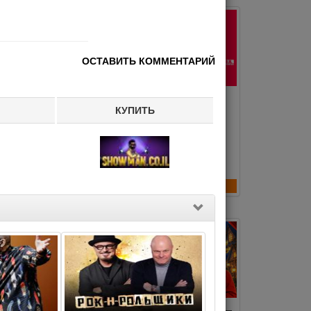
КОНЦЕРТ
ОСТАВИТЬ КОММЕНТАРИЙ
AZZ - АНДРЕЙ
АННА АСТИ – Шоу
братья БРИЛЬ
«Царица»
КУПИТЬ
и
2.2026
13.08.2026
а 336₪
Цена 396₪ - 596₪
тарии(0)
Комментарии(0)
ДЕТЯМ
ЕНЬ – 2025
«Приключения Буратино» —