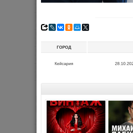
ЦИРК
ЮМОР
ДЕТЯМ
ШОУ
АЛЕКСАНДР ФИ
ВСТРЕЧИ
- «Где выход? Гд
ГОРОД
СПОРТ
КИНО
07.10.2026 - 1
Кейсария
28.10.20
ВЫСТАВКИ
Цена 275₪ 
ЭКСКУРСИИ
Комментар
ДАТА
КОНЦЕРТ
СЕГОДНЯ
ЗАВТРА
АНТОН ЛИРНИК –