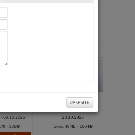
Израиле
LUXURY NEW YEAR EVENT
от FASHIONBAR в LAGO
2027
8.2026
31.12.2026
8₪ - 398₪
Цена 305₪
тарии(0)
Комментарии(0)
ОЛЬЩИКИ -
ВАЛЕРИЙ МЕЛАДЗЕ в
дов и Алексей
Кейсарии!
ЗАКРЫТЬ
тнев
 - 09.10.2026
28.10.2026
6₪ - 326₪
Цена 494₪ - 1004₪