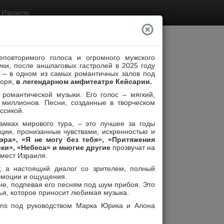
в Израиле
повторимого голоса и огромного мужского
ки, после аншлаговых гастролей в 2025 году
з – в одном из самых романтичных залов под
оря,
в легендарном амфитеатре Кейсарии.
романтической музыки. Его голос – мягкий,
 миллионов. Песни, созданные в творческом
ссикой.
амках мирового тура, – это лучшее за годы
ции, пронизанные чувствами, искренностью и
эра», «Я не могу без тебя», «Притяжения
ки», «Небеса» и многие другие
прозвучат на
 мест Израиля.
, а настоящий диалог со зрителем, полный
эмоции и ощущения.
не, подпевая его песням под шум прибоя. Это
тья, которое приносит любимая музыка.
Категория
Дата
Очистить
ions под руководством Марка Юрика и Алона