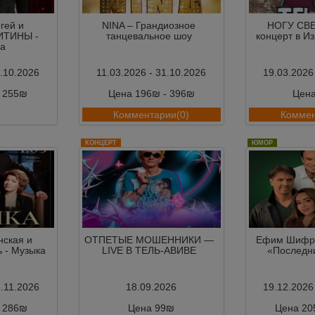
гей и
NINA – Грандиозное
НОГУ СВЕ
ИТИНЫ -
танцевальное шоу
концерт в И
а
7.10.2026
11.03.2026 - 31.10.2026
19.03.2026
- 255₪
Цена 196₪ - 396₪
Цен
ии(0)
Комментарии(0)
Коммен
КОНЦЕРТ
ЮМОР
нская и
ОТПЕТЫЕ МОШЕННИКИ —
Ефим Шифри
 - Музыка
LIVE В ТЕЛЬ-АВИВЕ
«Последн
5.11.2026
18.09.2026
19.12.2026
- 286₪
Цена 99₪
Цена 20