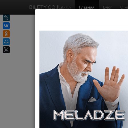
BILETY.CO.IL
Главная
Блог
О н
(beta)
КАТЕГОРИЯ
КОНЦЕРТ
ТЕАТР