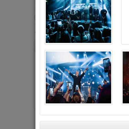
ЦЕНА:
ОЧИСТИТЬ
РАССЫЛКА
МИХАИЛ КАЗИ
«Чудесные при
музыки
Каждую неделю мы
рассказываем о лучших
17.04.2026 - 2
спектаклях и концертах.
Коротко и ясно.
Цена 146₪ 
Комментар
Подписаться
Отписаться