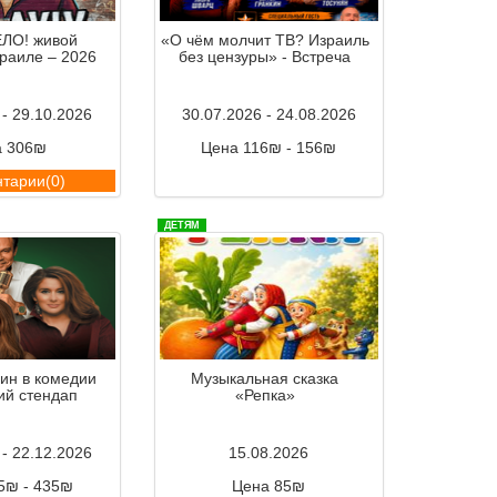
ЛО! живой
«О чём молчит ТВ? Израиль
зраиле – 2026
без цензуры» - Встреча
 - 29.10.2026
30.07.2026 - 24.08.2026
а 306₪
Цена 116₪ - 156₪
тарии(0)
Комментарии(0)
ДЕТЯМ
н в комедии
Музыкальная сказка
ий стендап
«Репка»
 - 22.12.2026
15.08.2026
5₪ - 435₪
Цена 85₪