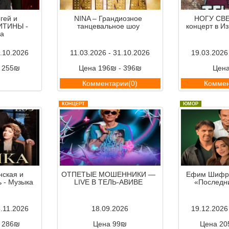
гей и
NINA – Грандиозное
НОГУ СВЕ
ИТИНЫ -
танцевальное шоу
концерт в И
а
7.10.2026
11.03.2026 - 31.10.2026
19.03.2026
- 255₪
Цена 196₪ - 396₪
Цен
ии(0)
Комментарии(0)
Коммен
КОНЦЕРТ
ЮМОР
нская и
ОТПЕТЫЕ МОШЕННИКИ —
Ефим Шифри
 - Музыка
LIVE В ТЕЛЬ-АВИВЕ
«Последн
5.11.2026
18.09.2026
19.12.2026
- 286₪
Цена 99₪
Цена 20