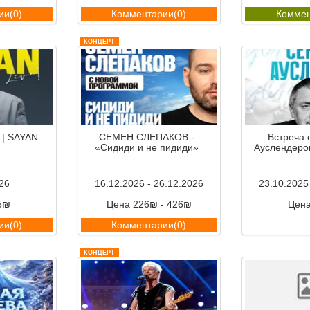
ии(0)
Комментарии(0)
Коммен
КОНЦЕРТ
 | SAYAN
СЕМЕН СЛЕПАКОВ -
Встреча 
«Сидиди и не пидиди»
Ауслендеро
26
16.12.2026 - 26.12.2026
23.10.2025
5₪
Цена 226₪ - 426₪
Цен
ии(0)
Комментарии(0)
Коммен
КОНЦЕРТ