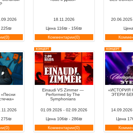
P
8.09.2026
18.11.2026
20.06.2025
- 225₪
Цена 116₪ - 156₪
Цен
ии(0)
Комментарии(0)
Коммен
КОНЦЕРТ
КОНЦЕРТ
Einaudi VS Zimmer —
«ИСТОРИЯ
«Песни
Performed by The
ЭТЕРИ Б
стечка»
Symphonians
2.11.2026
01.09.2026 - 02.09.2026
14.09.2026
- 275₪
Цена 106₪ - 286₪
Цена 17
ии(0)
Комментарии(0)
Коммен