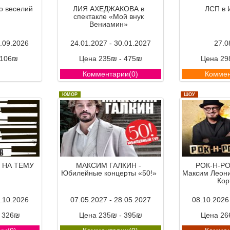
о веселий
ЛИЯ АХЕДЖАКОВА в
ЛСП в 
спектакле «Мой внук
Вениамин»
3.09.2026
24.01.2027 - 30.01.2027
27.0
 106₪
Цена 235₪ - 475₪
Цена 29
ии(0)
Комментарии(0)
Коммен
ЮМОР
ШОУ
 НА ТЕМУ
МАКСИМ ГАЛКИН -
РОК-Н-Р
Юбилейные концерты «50!»
Максим Леони
Кор
2.10.2026
07.05.2027 - 28.05.2027
08.10.2026
- 326₪
Цена 235₪ - 395₪
Цена 26