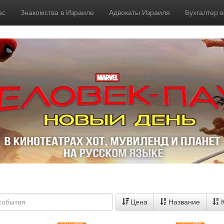
ас
Знакомства в Израиле
Адвокаты Израиля
Бухгалтер 
Цена
Название