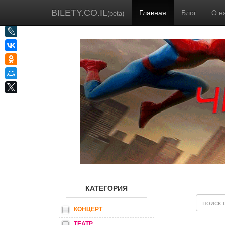
BILETY.CO.IL
Главная
Блог
О н
(beta)
КАТЕГОРИЯ
КОНЦЕРТ
ТЕАТР