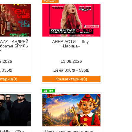
КОНЦЕРТ
AZZ - АНДРЕЙ
АННА АСТИ – Шоу
братья БРИЛЬ
«Царица»
и
2.2026
13.08.2026
а 336₪
Цена 396₪ - 596₪
тарии(0)
Комментарии(0)
ДЕТЯМ
ЕНЬ – 2025
«Приключения Буратино» —