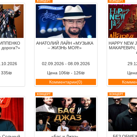
КОНЦЕРТ
КОНЦЕРТ
ЛИППЕНКО
АНАТОЛИЙ ЛАЙН «МУЗЫКА
HAPPY NEW J
е дорога?»
– ЖИЗНЬ МОЯ!»
МАКАРЕВИЧ, 
3.10.2026
02.09.2026 - 08.09.2026
29.1
- 335₪
Цена 106₪ - 126₪
Цен
ии(0)
Комментарии(0)
Коммен
КОНЦЕРТ
КОНЦЕРТ
 Сольный
«Бас и Джаз»
БЕЗ ОБМЕЖ