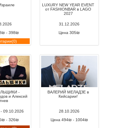
Израиле
LUXURY NEW YEAR EVENT
от FASHIONBAR в LAGO
2027
8.2026
31.12.2026
8₪ - 398₪
Цена 305₪
тарии(0)
Комментарии(0)
ОЛЬЩИКИ -
ВАЛЕРИЙ МЕЛАДЗЕ в
дов и Алексей
Кейсарии!
тнев
 - 09.10.2026
28.10.2026
6₪ - 326₪
Цена 494₪ - 1004₪