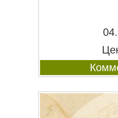
04
Це
Комме