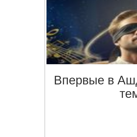
Впервые в Ашд
те