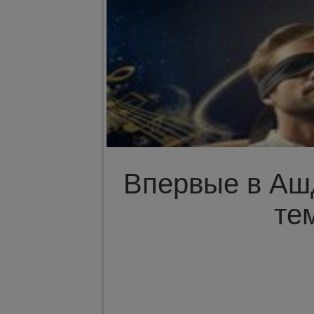
Впервые в Ашд
те