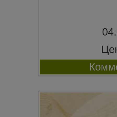
04
Це
Комме