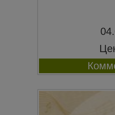
04
Це
Комме