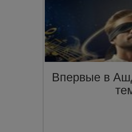
Впервые в Ашд
те