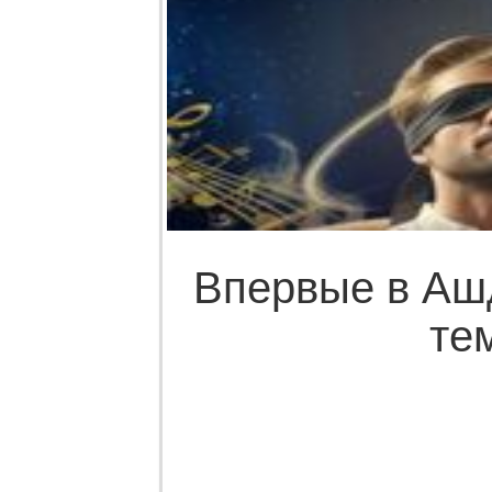
Впервые в Ашд
те