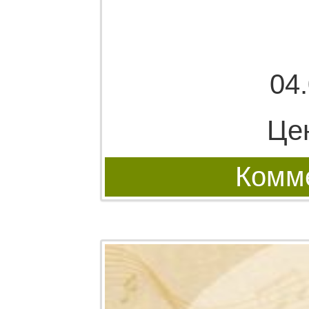
04
Це
Комме